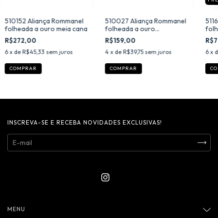
510152 Aliança Rommanel
510027 Aliança Rommanel
511
folheada a ouro meia cana
folheada a ouro
fol
diamantada com X
ana
R$272,00
R$159,00
R$7
6
x de
R$45,33
sem juros
4
x de
R$39,75
sem juros
6
x 
COMPRAR
COMPRAR
CO
INSCREVA-SE E RECEBA NOVIDADES EXCLUSIVAS!
MENU