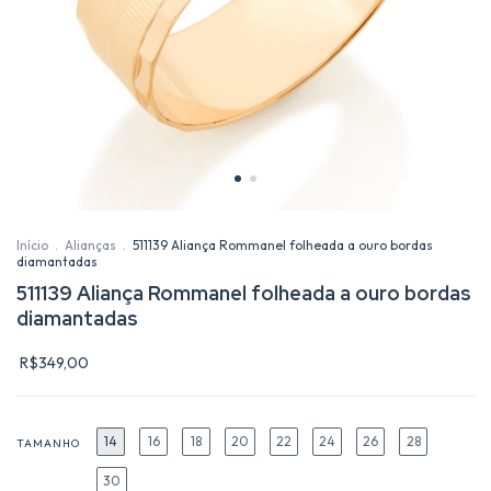
Início
.
Alianças
.
511139 Aliança Rommanel folheada a ouro bordas
diamantadas
511139 Aliança Rommanel folheada a ouro bordas
diamantadas
R$349,00
14
16
18
20
22
24
26
28
TAMANHO
30