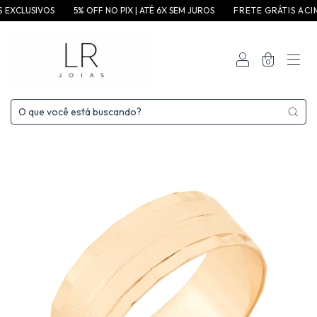
USIVOS
5% OFF NO PIX | ATÉ 6X SEM JUROS
F R E T E G R ÁT I S A C I M A D E 3 
0