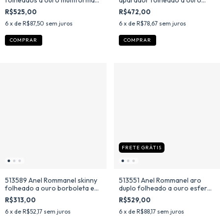
com zircônias e cristais
com zircônias brancas
R$525,00
R$472,00
6
x de
R$87,50
sem juros
6
x de
R$78,67
sem juros
COMPRAR
COMPRAR
FRETE GRÁTIS
513589 Anel Rommanel skinny
513551 Anel Rommanel aro
folheado a ouro borboleta e
duplo folheado a ouro esferas
zircônias
e zircônias
R$313,00
R$529,00
6
x de
R$52,17
sem juros
6
x de
R$88,17
sem juros