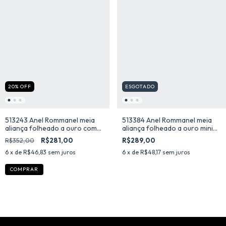
20
%
OFF
ESGOTADO
513243 Anel Rommanel meia
513384 Anel Rommanel meia
aliança folheado a ouro com
aliança folheado a ouro mini
zircônias baguetes
flores
R$352,00
R$281,00
R$289,00
6
x de
R$46,83
sem juros
6
x de
R$48,17
sem juros
COMPRAR