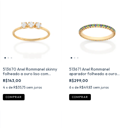
513670 Anel Rommanel skinny
513671 Anel Rommanel
folheado a ouro liso com
aparador folheado a ouro
zircônias
com zircônias coloridas
R$143,00
R$299,00
4
x de
R$35,75
sem juros
6
x de
R$49,83
sem juros
COMPRAR
COMPRAR