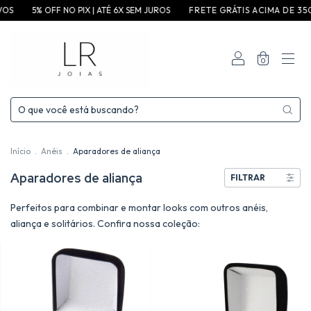
5% OFF NO PIX | ATÉ 6X SEM JUROS
F R E T E G R ÁT I S A C I M A D E 3 5 0 ,0 0 P 
0
Início
.
Anéis
.
Aparadores de aliança
Aparadores de aliança
FILTRAR
Perfeitos para combinar e montar looks com outros anéis,
aliança e solitários. Confira nossa coleção: