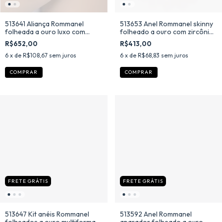
513641 Aliança Rommanel
513653 Anel Rommanel skinny
folheada a ouro luxo com
folheado a ouro com zircônias
zircônias
baguetes azuis
R$652,00
R$413,00
6
x de
R$108,67
sem juros
6
x de
R$68,83
sem juros
COMPRAR
COMPRAR
FRETE GRÁTIS
FRETE GRÁTIS
513647 Kit anéis Rommanel
513592 Anel Rommanel
folheados a ouro multiformas
aparador folheado a ouro