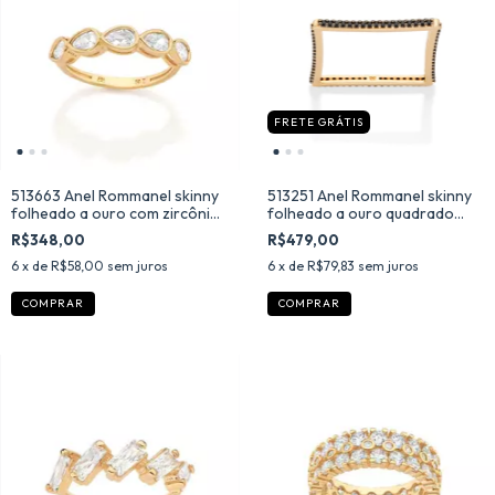
FRETE GRÁTIS
513663 Anel Rommanel skinny
513251 Anel Rommanel skinny
folheado a ouro com zircônias
folheado a ouro quadrado
gota
com zircônias e rhodium negro
R$348,00
R$479,00
6
x de
R$58,00
sem juros
6
x de
R$79,83
sem juros
COMPRAR
COMPRAR