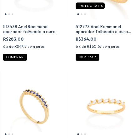
FRETE GRÁTIS
513438 Anel Rommanel
512773 Anel Rommanel
aparador folheado a ouro
aparador folheado a ouro
com zircônias brancas
com zircônias
R$283,00
R$364,00
6
x de
R$47,17
sem juros
6
x de
R$60,67
sem juros
COMPRAR
COMPRAR