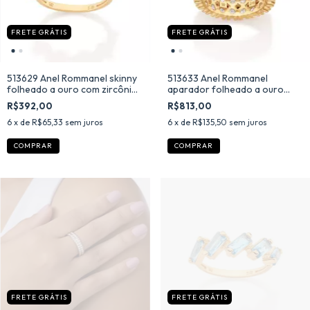
FRETE GRÁTIS
FRETE GRÁTIS
513629 Anel Rommanel skinny
513633 Anel Rommanel
folheado a ouro com zircônias
aparador folheado a ouro
baguetes brancas
luxo com zircônias
R$392,00
R$813,00
6
x de
R$65,33
sem juros
6
x de
R$135,50
sem juros
COMPRAR
COMPRAR
FRETE GRÁTIS
FRETE GRÁTIS