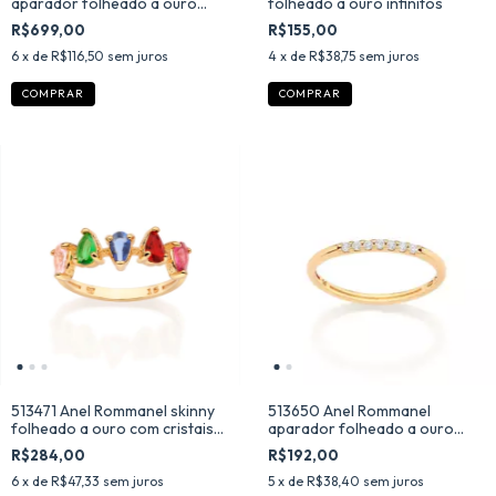
aparador folheado a ouro
folheado a ouro infinitos
com zircônias
R$699,00
R$155,00
6
x de
R$116,50
sem juros
4
x de
R$38,75
sem juros
COMPRAR
COMPRAR
513471 Anel Rommanel skinny
513650 Anel Rommanel
folheado a ouro com cristais
aparador folheado a ouro
gota
com zircônias
R$284,00
R$192,00
6
x de
R$47,33
sem juros
5
x de
R$38,40
sem juros