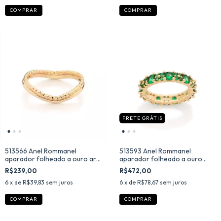
COMPRAR
COMPRAR
FRETE GRÁTIS
513566 Anel Rommanel
513593 Anel Rommanel
aparador folheado a ouro aro
aparador folheado a ouro
duplo ondulado
com zircônias verdes
R$239,00
R$472,00
6
x de
R$39,83
sem juros
6
x de
R$78,67
sem juros
COMPRAR
COMPRAR