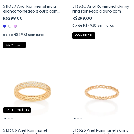
511027 Anel Rommanel meia
513330 Anel Rommanel skinny
aliança folheado a ouro com
ring folheado a ouro com
zircônias
zircônias navetes
R$299,00
R$299,00
6
x de
R$49,83
sem juros
6
x de
R$49,83
sem juros
COMPRAR
COMPRAR
FRETE GRÁTIS
513306 Anel Rommanel
513623 Anel Rommanel skinny