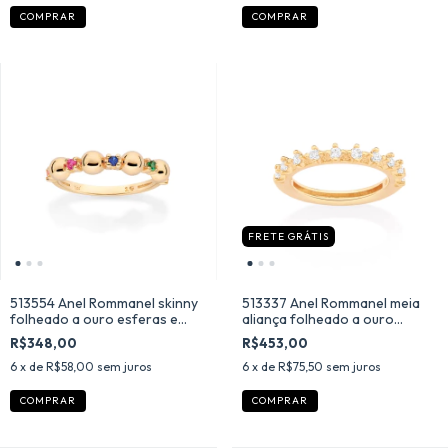
COMPRAR
COMPRAR
FRETE GRÁTIS
513554 Anel Rommanel skinny
513337 Anel Rommanel meia
folheado a ouro esferas e
aliança folheado a ouro
zircônias coloridas
granitado com zircônias
R$348,00
R$453,00
6
x de
R$58,00
sem juros
6
x de
R$75,50
sem juros
COMPRAR
COMPRAR