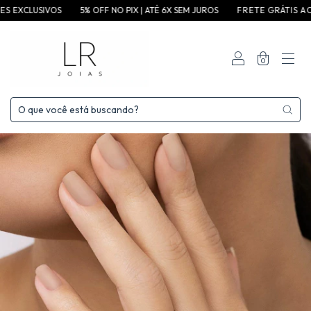
 E S EXCLUSIVOS
5% OFF NO PIX | ATÉ 6X SEM JUROS
F R E T E G R ÁT I S A C I 
0