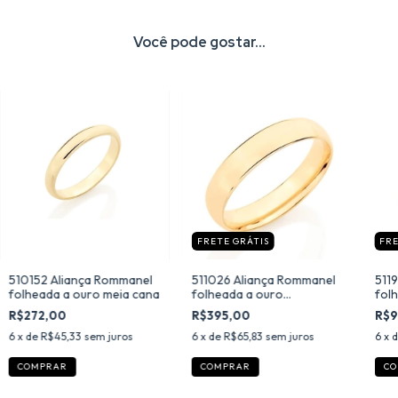
Você pode gostar...
FRETE GRÁTIS
FRE
511026 Aliança Rommanel
510152 Aliança Rommanel
511
folheada a ouro
folheada a ouro meia cana
fol
anatômica
trab
R$395,00
R$272,00
R$9
6
x de
R$65,83
sem juros
6
x de
R$45,33
sem juros
6
x 
COMPRAR
COMPRAR
CO