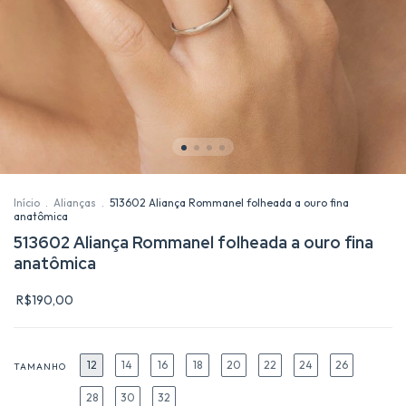
Início
.
Alianças
.
513602 Aliança Rommanel folheada a ouro fina
anatômica
513602 Aliança Rommanel folheada a ouro fina
anatômica
R$190,00
12
14
16
18
20
22
24
26
TAMANHO
28
30
32