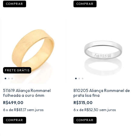
COMPRAR
COMPRAR
FRETE GRÁTIS
511619 Aliança Rommanel
810205 Aliança Rommanel de
folheada a ouro 6mm
prata lisa fina
R$499,00
R$315,00
6
x de
R$83,17
sem juros
6
x de
R$52,50
sem juros
COMPRAR
COMPRAR