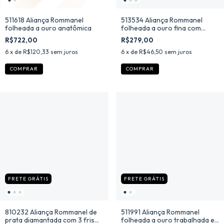
511618 Aliança Rommanel
513534 Aliança Rommanel
folheada a ouro anatômica
folheada a ouro fina com
frisos
R$722,00
R$279,00
6
x de
R$120,33
sem juros
6
x de
R$46,50
sem juros
COMPRAR
COMPRAR
FRETE GRÁTIS
FRETE GRÁTIS
810232 Aliança Rommanel de
511991 Aliança Rommanel
prata diamantada com 3 frisos
folheada a ouro trabalhada e