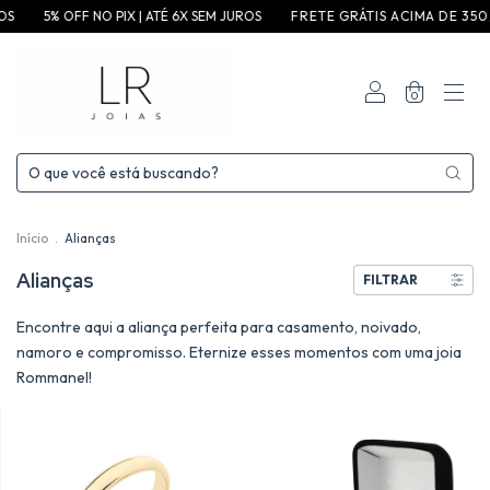
5% OFF NO PIX | ATÉ 6X SEM JUROS
F R E T E G R ÁT I S A C I M A D E 3 5 0 ,0 0 P /
0
Início
.
Alianças
Alianças
FILTRAR
Encontre aqui a aliança perfeita para casamento, noivado,
namoro e compromisso. Eternize esses momentos com uma joia
Rommanel!