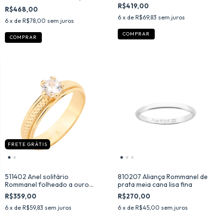
R$419,00
R$468,00
6
x de
R$69,83
sem juros
6
x de
R$78,00
sem juros
COMPRAR
COMPRAR
FRETE GRÁTIS
511402 Anel solitário
810207 Aliança Rommanel de
Rommanel folheado a ouro
prata meia cana lisa fina
com zircônia
R$359,00
R$270,00
6
x de
R$59,83
sem juros
6
x de
R$45,00
sem juros