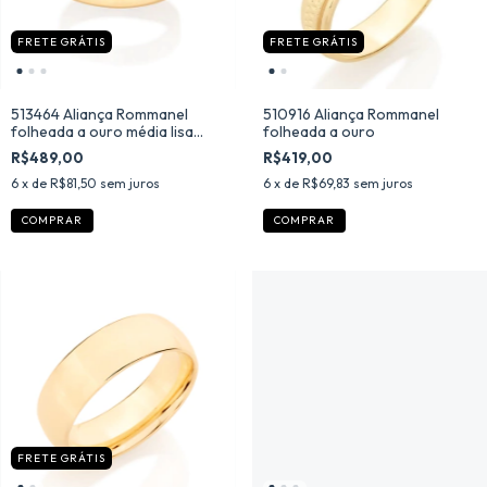
FRETE GRÁTIS
FRETE GRÁTIS
513464 Aliança Rommanel
510916 Aliança Rommanel
folheada a ouro média lisa
folheada a ouro
com zircônia
R$489,00
R$419,00
6
x de
R$81,50
sem juros
6
x de
R$69,83
sem juros
COMPRAR
COMPRAR
FRETE GRÁTIS