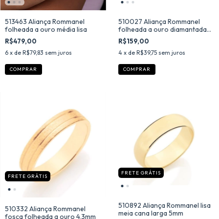
513463 Aliança Rommanel
510027 Aliança Rommanel
folheada a ouro média lisa
folheada a ouro diamantada
com X
R$479,00
R$159,00
6
x de
R$79,83
sem juros
4
x de
R$39,75
sem juros
COMPRAR
COMPRAR
FRETE GRÁTIS
FRETE GRÁTIS
510892 Aliança Rommanel lisa
510332 Aliança Rommanel
meia cana larga 5mm
fosca folheada a ouro 4,3mm