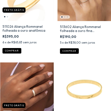
FRETE GRÁTIS
511026 Aliança Rommanel
513602 Aliança Rommanel
folheada a ouro anatômica
folheada a ouro fina
anatômica
R$395,00
R$190,00
6
x de
R$65,83
sem juros
5
x de
R$38,00
sem juros
COMPRAR
COMPRAR
FRETE GRÁTIS