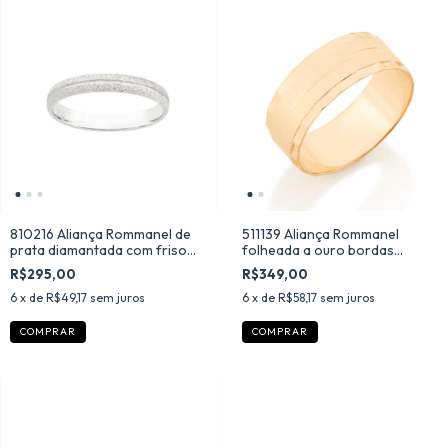
810216 Aliança Rommanel de
511139 Aliança Rommanel
prata diamantada com friso
folheada a ouro bordas
liso fina
diamantadas
R$295,00
R$349,00
6
x de
R$49,17
sem juros
6
x de
R$58,17
sem juros
COMPRAR
COMPRAR