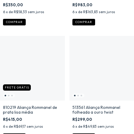
lisos
frisada
R$350,00
R$983,00
6
x de
R$58,33
sem juros
6
x de
R$163,83
sem juros
COMPRAR
COMPRAR
FRETE GRÁTIS
810219 Aliança Rommanel de
513561 Aliança Rommanel
prata lisa média
folheada a ouro twist
R$415,00
R$299,00
6
x de
R$69,17
sem juros
6
x de
R$49,83
sem juros