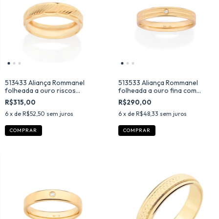
513433 Aliança Rommanel
513533 Aliança Rommanel
folheada a ouro riscos
folheada a ouro fina com
diagonais 5 mm
frisos e zircônia
R$315,00
R$290,00
6
x de
R$52,50
sem juros
6
x de
R$48,33
sem juros
COMPRAR
COMPRAR