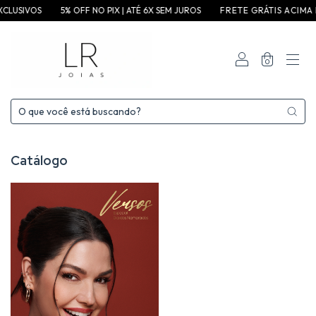
5% OFF NO PIX | ATÉ 6X SEM JUROS
F R E T E G R ÁT I S A C I M A D E 3 5 0 ,0 0
0
Catálogo