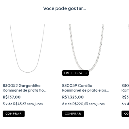
Você pode gostar...
FRETE GRÁTIS
830052 Gargantilha
830059 Cordão
830
Rommanel de prata fio
Rommanel de prata elos
Rom
veneziana fino 50 cm
groumet 50 cm
ven
R$137,00
R$1.325,00
R$3
3
x de
R$45,67
sem juros
6
x de
R$220,83
sem juros
6
x 