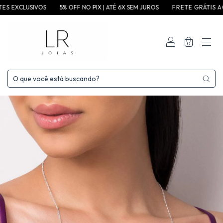
CLUSIVOS
5% OFF NO PIX | ATÉ 6X SEM JUROS
F R E T E G R ÁT I S A C I M A D E 
0