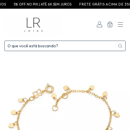
VOS
5% OFF NO PIX | ATÉ 6X SEM JUROS
F R E T E G R ÁT I S A C I M A D E 3 5 0 
0