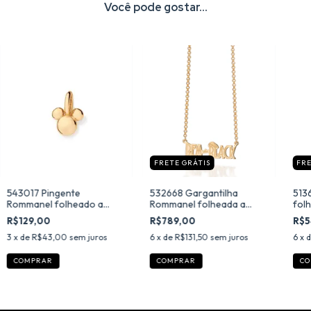
Você pode gostar...
FRETE GRÁTIS
FRE
543017 Pingente
532668 Gargantilha
513
Rommanel folheado a
Rommanel folheada a
folh
ouro mickey abaulado
ouro bem black
ôme
R$129,00
R$789,00
R$5
3
x de
R$43,00
sem juros
6
x de
R$131,50
sem juros
6
x 
CO