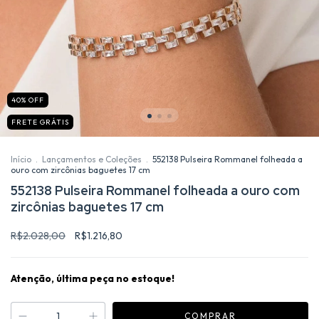
40
%
OFF
FRETE GRÁTIS
Início
.
Lançamentos e Coleções
.
552138 Pulseira Rommanel folheada a
ouro com zircônias baguetes 17 cm
552138 Pulseira Rommanel folheada a ouro com
zircônias baguetes 17 cm
R$2.028,00
R$1.216,80
Atenção, última peça no estoque!