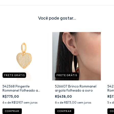
Você pode gostar...
FRETE GRÁTIS
FRETE GRÁTIS
542368 Pingente
526607 Brinco Rommanel
542
Rommanel folheado a
argola folheado a ouro
Rom
ouro coração com
folh
R$775,00
R$438,00
R$1
zircônias
apa
6
x de
R$129,17
sem juros
6
x de
R$73,00
sem juros
5
x 