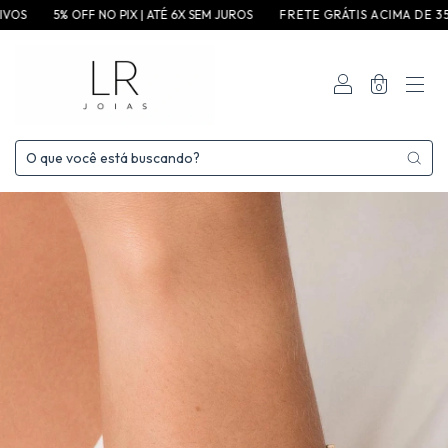
OS
5% OFF NO PIX | ATÉ 6X SEM JUROS
F R E T E G R ÁT I S A C I M A D E 3 5 0 
0