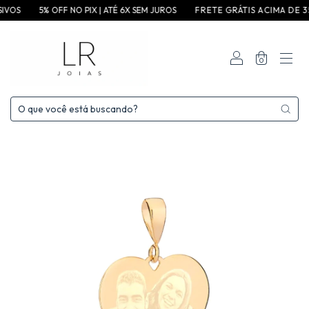
VOS
5% OFF NO PIX | ATÉ 6X SEM JUROS
F R E T E G R ÁT I S A C I M A D E 3 5 0 
0