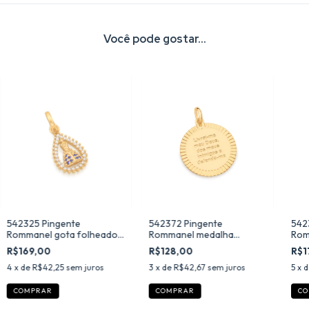
Você pode gostar...
542325 Pingente
542372 Pingente
542
Rommanel gota folheado
Rommanel medalha
Rom
a ouro n. sra. aparecida
religiosa folheado a ouro
folh
R$169,00
R$128,00
R$1
com zircônias
apa
4
x de
R$42,25
sem juros
3
x de
R$42,67
sem juros
5
x 