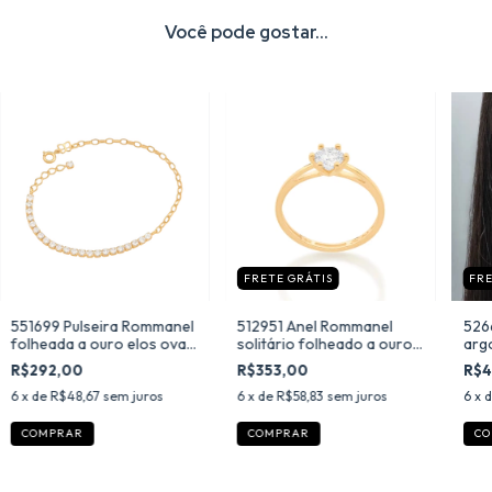
Você pode gostar...
FRETE GRÁTIS
FRE
551699 Pulseira Rommanel
512951 Anel Rommanel
526
folheada a ouro elos ovais
solitário folheado a ouro
arg
com zircônias
com zircônia
R$292,00
R$353,00
R$4
6
x de
R$48,67
sem juros
6
x de
R$58,83
sem juros
6
x 
COMPRAR