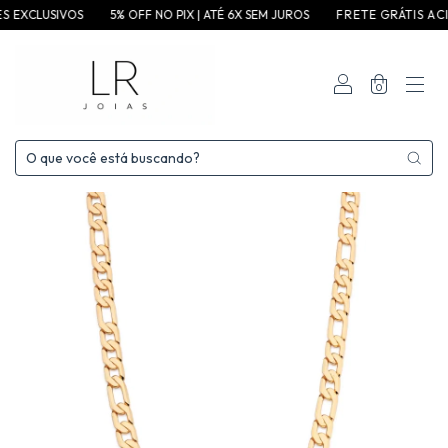
CLUSIVOS
5% OFF NO PIX | ATÉ 6X SEM JUROS
F R E T E G R ÁT I S A C I M A D E 
0