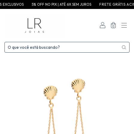
CLUSIVOS
5% OFF NO PIX | ATÉ 6X SEM JUROS
F R E T E G R ÁT I S A C I M A D E 
0