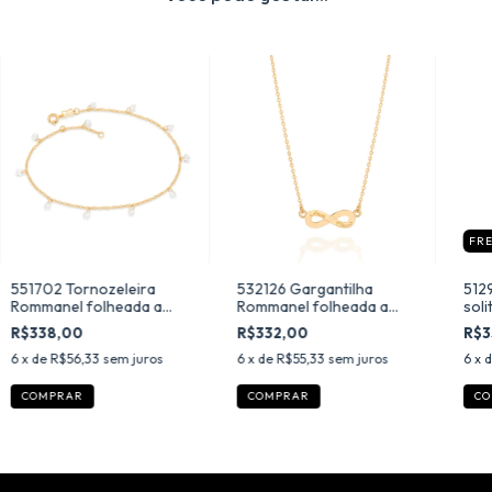
FRE
551702 Tornozeleira
532126 Gargantilha
512
Rommanel folheada a
Rommanel folheada a
soli
ouro com zircônias 25 cm
ouro infinito amor eterno
com
R$338,00
R$332,00
R$3
6
x de
R$56,33
sem juros
6
x de
R$55,33
sem juros
6
x 
CO