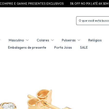
 E E G A N H E P R E S E N T E S EXCLUSIVOS
5% OFF NO PIX | ATÉ 6X SEM JUROS
Masculino
Colares
Pulseiras
Relógios
Embalagens de presente
Porta Joias
SALE