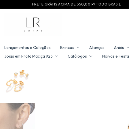
F R E T E G R ÁT I S A C I M A D E 3 5 0 ,0 0 P / T O D O B R A S I L
C O M P R
Lançamentos e Coleções
Brincos
Alianças
Anéis
Joias em Prata Maciça 925
Catálogos
Noivas e Festa