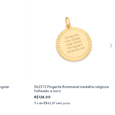
ngular
542372 Pingente Rommanel medalha religiosa
folheado a ouro
R$128,00
3
x de
R$42,67
sem juros