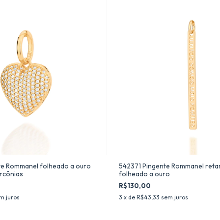
te Rommanel folheado a ouro
542371 Pingente Rommanel reta
rcônias
folheado a ouro
R$130,00
m juros
3
x de
R$43,33
sem juros