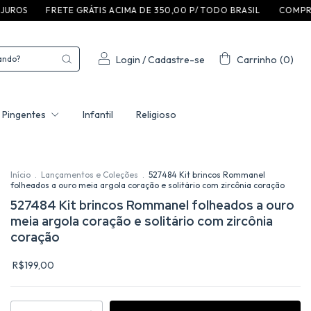
F R E T E G R ÁT I S A C I M A D E 3 5 0 ,0 0 P / T O D O B R A S I L
C O M P R E E G A 
Login
/
Cadastre-se
Carrinho
(
0
)
Pingentes
Infantil
Religioso
Início
.
Lançamentos e Coleções
.
527484 Kit brincos Rommanel
folheados a ouro meia argola coração e solitário com zircônia coração
527484 Kit brincos Rommanel folheados a ouro
meia argola coração e solitário com zircônia
coração
R$199,00