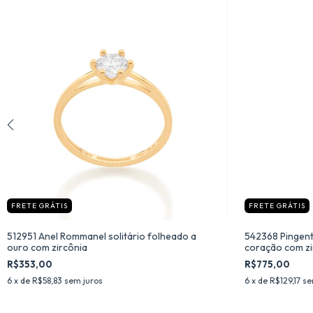
FRETE GRÁTIS
FRETE GRÁTIS
512951 Anel Rommanel solitário folheado a
542368 Pingen
ouro com zircônia
coração com zi
R$353,00
R$775,00
6
x de
R$58,83
sem juros
6
x de
R$129,17
se