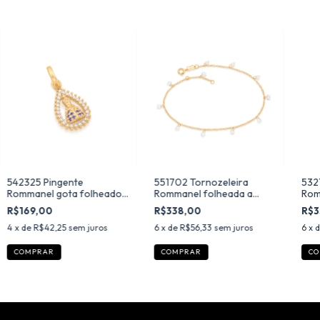
542325 Pingente
551702 Tornozeleira
532
Rommanel gota folheado
Rommanel folheada a
Rom
a ouro n. sra. aparecida
ouro com zircônias 25 cm
ouro
R$169,00
R$338,00
R$3
com zircônias
4
x de
R$42,25
sem juros
6
x de
R$56,33
sem juros
6
x 