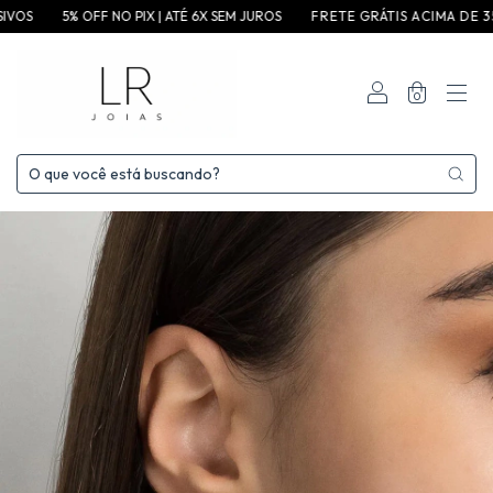
OS
5% OFF NO PIX | ATÉ 6X SEM JUROS
F R E T E G R ÁT I S A C I M A D E 3 5 0 ,
0