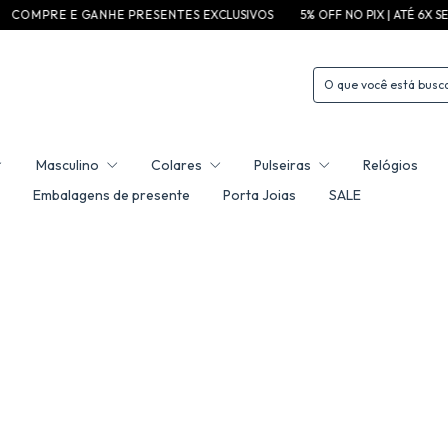
N H E P R E S E N T E S EXCLUSIVOS
5% OFF NO PIX | ATÉ 6X SEM JUROS
F R E
Masculino
Colares
Pulseiras
Relógios
Embalagens de presente
Porta Joias
SALE