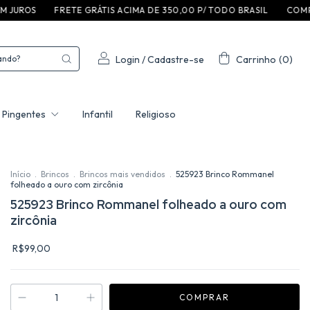
 T E G R ÁT I S A C I M A D E 3 5 0 ,0 0 P / T O D O B R A S I L
C O M P R E E G A N H E P R
Login
/
Cadastre-se
Carrinho
(
0
)
Pingentes
Infantil
Religioso
Início
.
Brincos
.
Brincos mais vendidos
.
525923 Brinco Rommanel
folheado a ouro com zircônia
525923 Brinco Rommanel folheado a ouro com
zircônia
R$99,00