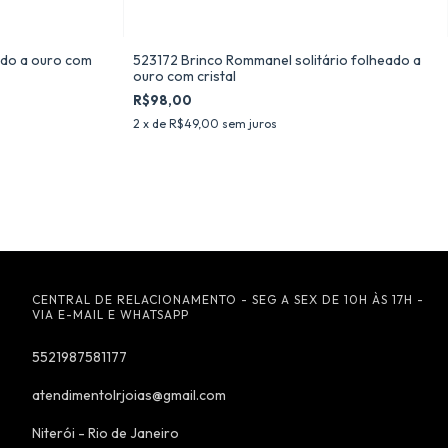
do a ouro com
523172 Brinco Rommanel solitário folheado a
ouro com cristal
R$98,00
2
x de
R$49,00
sem juros
CENTRAL DE RELACIONAMENTO - SEG A SEX DE 10H ÀS 17H -
VIA E-MAIL E WHATSAPP
5521987581177
atendimentolrjoias@gmail.com
Niterói - Rio de Janeiro