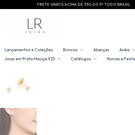
F R E T E G R ÁT I S A C I M A D E 3 5 0 ,0 0 P / T O D O B R A S I L
C O M P R E E G A 
Lançamentos e Coleções
Brincos
Alianças
Anéis
Joias em Prata Maciça 925
Catálogos
Noivas e Festa