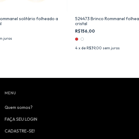
Rommanel solitário folheado a
524473 Brinco Rommanel folhea
l
cristal
R$156,00
m juros
4
x de
R$39,00
sem juros
MENU
Quem somos?
FAÇA SEU LOGIN
CADASTRE-SE!