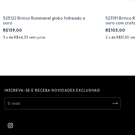
525122 Brinco Rommanel globo folheado a
523191 Brinco 
ouro
ouro com crista
R$139,00
R$103,00
3
x de
R$46,33
sem juros
2
x de
R$51,50
se
INSCREVA-SE E RECEBA NOVIDADES EXCLUSIVAS!