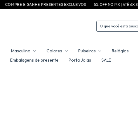
R E E G A N H E P R E S E N T E S EXCLUSIVOS
5% OFF NO PIX | ATÉ 6X SEM JURO
Masculino
Colares
Pulseiras
Relógios
Embalagens de presente
Porta Joias
SALE