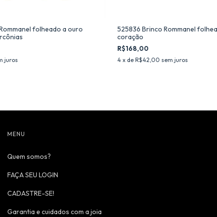
 Rommanel folheado a ouro
525836 Brinco Rommanel folhea
rcônias
coração
R$168,00
m juros
4
x de
R$42,00
sem juros
MENU
Quem somos?
FAÇA SEU LOGIN
CADASTRE-SE!
Garantia e cuidados com a joia