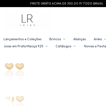
F R E T E G R ÁT I S A C I M A D E 3 5 0 ,0 0 P / T O D O B R A S I L
C O M P 
Lançamentos e Coleções
Brincos
Alianças
Anéis
Joias em Prata Maciça 925
Catálogos
Noivas e Festa