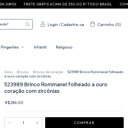
S
F R E T E G R ÁT I S A C I M A D E 3 5 0 ,0 0 P / T O D O B R A S I L
C O M P R E E G A
Login
/
Cadastre-se
Carrinho
(
0
)
Pingentes
Infantil
Religioso
Início
.
Brincos
.
Brincos de coração
.
523989 Brinco Rommanel folheado
a ouro coração com zircônias
523989 Brinco Rommanel folheado a ouro
coração com zircônias
R$286,00