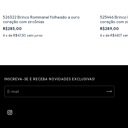
526322 Brinco Rommanel folheado a ouro
525446 Brinco
coração com zircônias
coração com zi
R$285,00
R$289,00
6
x de
R$47,50
sem juros
6
x de
R$48,17
se
INSCREVA-SE E RECEBA NOVIDADES EXCLUSIVAS!