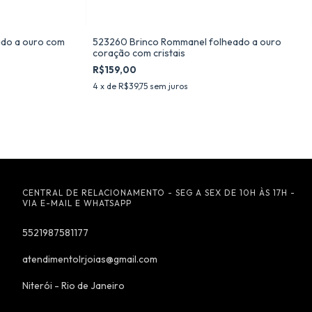
do a ouro com
523260 Brinco Rommanel folheado a ouro
coração com cristais
R$159,00
4
x de
R$39,75
sem juros
CENTRAL DE RELACIONAMENTO - SEG A SEX DE 10H ÀS 17H -
VIA E-MAIL E WHATSAPP
5521987581177
atendimentolrjoias@gmail.com
Niterói - Rio de Janeiro