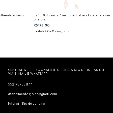
olheado a ouro
523800 Brinco Rommanel folheado a ouro com
cristais
R$178,00
5
x de
R$35,60
sem juros
CENTRAL DE RELACIONAMENTO - SEG A SEX DE 10H ÀS 17H -
VIA E-MAIL E WHATSAPP
5521987581177
atendimentolrjoias@gmail.com
Niterói - Rio de Janeiro