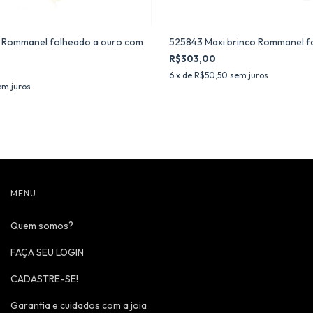
 Rommanel folheado a ouro com
525843 Maxi brinco Rommanel f
R$303,00
6
x de
R$50,50
sem juros
em juros
MENU
Quem somos?
FAÇA SEU LOGIN
CADASTRE-SE!
Garantia e cuidados com a joia