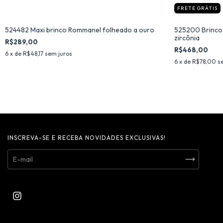
FRETE GRÁTIS
524482 Maxi brinco Rommanel folheado a ouro
525200 Brinco
zircônia
R$289,00
R$468,00
6
x de
R$48,17
sem juros
6
x de
R$78,00
s
INSCREVA-SE E RECEBA NOVIDADES EXCLUSIVAS!