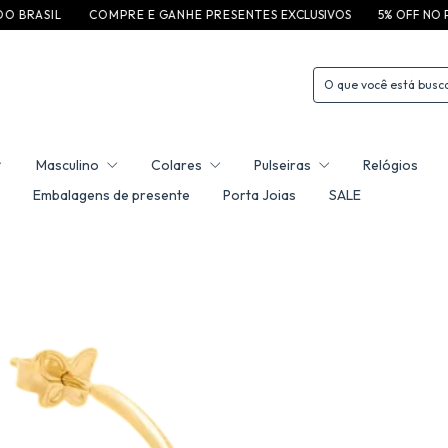
C O M P R E E G A N H E P R E S E N T E S EXCLUSIVOS
5% OFF NO PIX | ATÉ 6X SE
Masculino
Colares
Pulseiras
Relógios
Embalagens de presente
Porta Joias
SALE