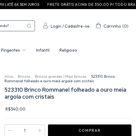
M JUROS
F R E T E G R ÁT I S A C I M A D E 3 5 0 ,0 0 P / T O D O B R A S I L
C O M P R
Login
/
Cadastre-se
Carrinho
(
0
)
Pingentes
Infantil
Religioso
Início
.
Brincos
.
Brincos grandes | Maxi brincos
.
523310 Brinco
Rommanel folheado a ouro meia argola com cristais
523310 Brinco Rommanel folheado a ouro meia
argola com cristais
R$340,00