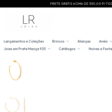
F R E T E G R ÁT I S A C I M A D E 3 5 0 ,0 0 P / T O D O B R A S I L
Lançamentos e Coleções
Brincos
Alianças
Anéis
Joias em Prata Maciça 925
Catálogos
Noivas e Festa