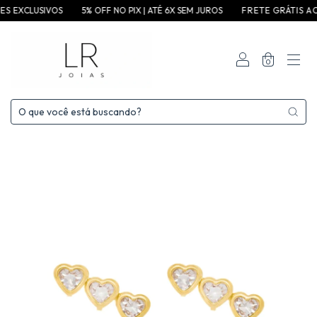
XCLUSIVOS
5% OFF NO PIX | ATÉ 6X SEM JUROS
F R E T E G R ÁT I S A C I M A D E
0