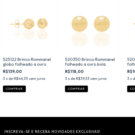
525122 Brinco Rommanel
520350 Brinco Rommanel
520
globo folheado a ouro
folheado a ouro bola
fol
R$139,00
R$118,00
R$1
3
x de
R$46,33
sem juros
3
x de
R$39,33
sem juros
3
x 
INSCREVA-SE E RECEBA NOVIDADES EXCLUSIVAS!