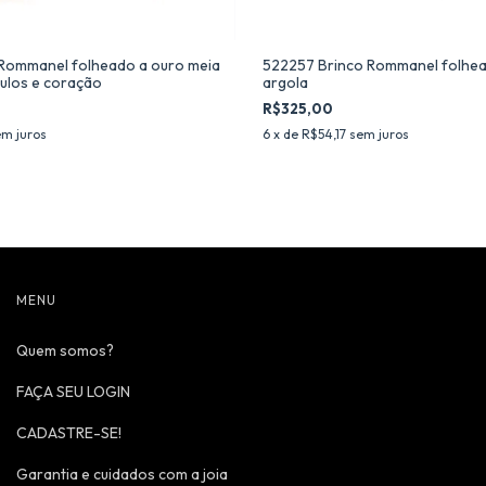
Rommanel folheado a ouro meia
522257 Brinco Rommanel folhea
culos e coração
argola
R$325,00
m juros
6
x de
R$54,17
sem juros
MENU
Quem somos?
FAÇA SEU LOGIN
CADASTRE-SE!
Garantia e cuidados com a joia