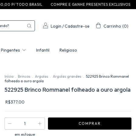
T O D O B R A S I L
C O M P R E E G A N H E P R E S E N T E S EXCLUSIVOS
5% OFF 
Login
/
Cadastre-se
Carrinho
(
0
)
Pingentes
Infantil
Religioso
Início
.
Brincos
.
Argolas
.
Argolas grandes
.
522925 Brinco Rommanel
folheado a ouro argola
522925 Brinco Rommanel folheado a ouro argola
R$377,00
em estoque