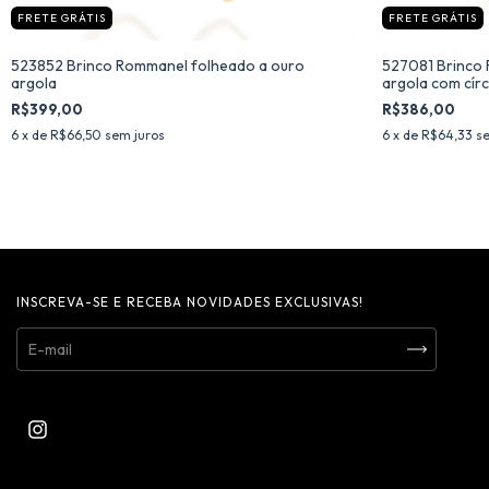
FRETE GRÁTIS
FRETE GRÁTIS
523852 Brinco Rommanel folheado a ouro
527081 Brinco 
argola
argola com cír
R$399,00
R$386,00
6
x de
R$66,50
sem juros
6
x de
R$64,33
se
INSCREVA-SE E RECEBA NOVIDADES EXCLUSIVAS!