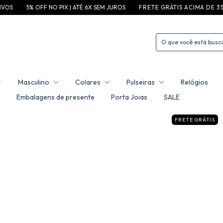
5% OFF NO PIX | ATÉ 6X SEM JUROS
F R E T E G R ÁT I S A C I M A D E 3 5 0 ,0 0 P / 
Masculino
Colares
Pulseiras
Relógios
Embalagens de presente
Porta Joias
SALE
FRETE GRÁTIS