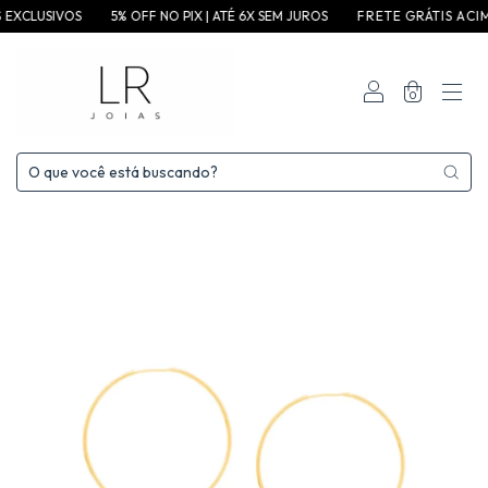
SIVOS
5% OFF NO PIX | ATÉ 6X SEM JUROS
F R E T E G R ÁT I S A C I M A D E 3 5
0