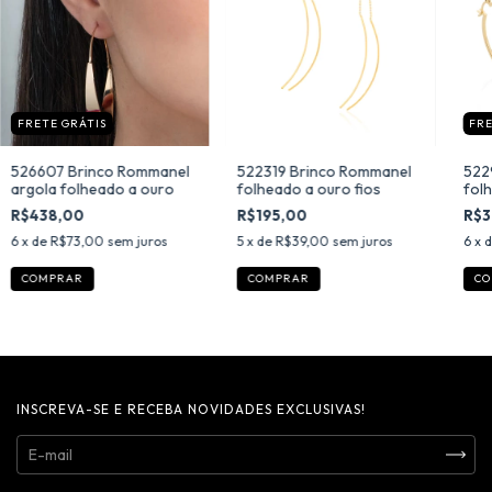
FRETE GRÁTIS
FRE
526607 Brinco Rommanel
522319 Brinco Rommanel
522
argola folheado a ouro
folheado a ouro fios
fol
R$438,00
R$195,00
R$3
6
x de
R$73,00
sem juros
5
x de
R$39,00
sem juros
6
x 
INSCREVA-SE E RECEBA NOVIDADES EXCLUSIVAS!