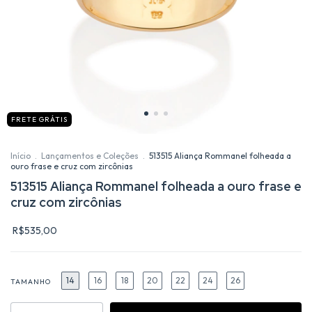
FRETE GRÁTIS
Início
.
Lançamentos e Coleções
.
513515 Aliança Rommanel folheada a
ouro frase e cruz com zircônias
513515 Aliança Rommanel folheada a ouro frase e
cruz com zircônias
R$535,00
14
16
18
20
22
24
26
TAMANHO