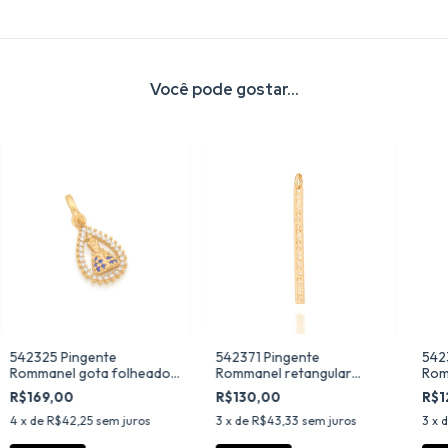
Você pode gostar...
542325 Pingente
542371 Pingente
542
Rommanel gota folheado
Rommanel retangular
Rom
a ouro n. sra. aparecida
folheado a ouro
reli
R$169,00
R$130,00
R$1
com zircônias
4
x de
R$42,25
sem juros
3
x de
R$43,33
sem juros
3
x 