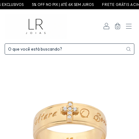
SIVOS
5% OFF NO PIX | ATÉ 6X SEM JUROS
F R E T E G R ÁT I S A C I M A D E 3 5
0