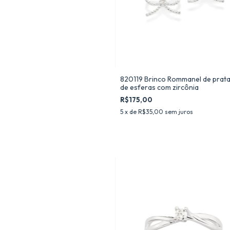
820119 Brinco Rommanel de prata
de esferas com zircônia
R$175,00
5
x de
R$35,00
sem juros