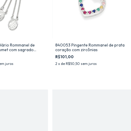
lário Rommanel de
840053 Pingente Rommanel de prata
oumet com sagrado
coração com zircônias
us e n. sra. do carmo
R$101,00
em juros
2
x de
R$50,50
sem juros