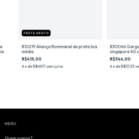
FRETE GRÁTIS
de
810219 Aliança Rommanel de prata lisa
830046 Gargan
ia
média
singapura 40 
Rommanel rel
R$415,00
R$344,00
resina
6
x de
R$69,17
sem juros
6
x de
R$57,33
se
MENU
Quem somos?