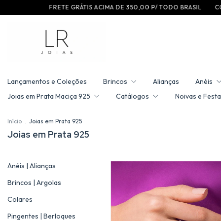
F R E T E G R ÁT I S A C I M A D E 3 5 0 ,0 0 P / T O D O B R A S I L
C O M P R E E G A N
Lançamentos e Coleções
Brincos
Alianças
Anéis
Joias em Prata Maciça 925
Catálogos
Noivas e Festa
Início
.
Joias em Prata 925
Joias em Prata 925
Anéis | Alianças
Brincos | Argolas
Colares
Pingentes | Berloques