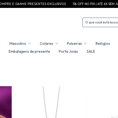
 H E P R E S E N T E S EXCLUSIVOS
5% OFF NO PIX | ATÉ 6X SEM JUROS
F R E T
Masculino
Colares
Pulseiras
Relógios
Embalagens de presente
Porta Joias
SALE