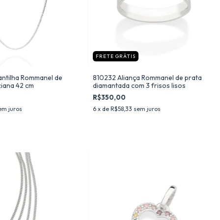
FRETE GRÁTIS
ntilha Rommanel de
810232 Aliança Rommanel de prata
ziana 42 cm
diamantada com 3 frisos lisos
R$350,00
em juros
6
x de
R$58,33
sem juros