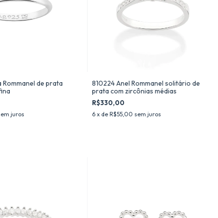
a Rommanel de prata
810224 Anel Rommanel solitário de
fina
prata com zircônias médias
R$330,00
sem juros
6
x de
R$55,00
sem juros