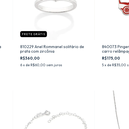
FRETE GRÁTIS
a
810229 Anel Rommanel solitário de
840073 Pingen
prata com zircônia
carro relâmpa
R$360,00
R$175,00
6
x de
R$60,00
sem juros
5
x de
R$35,00
s