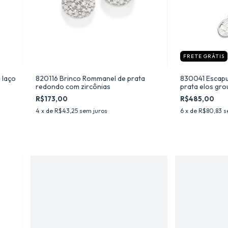
FRETE GRÁTIS
 laço
820116 Brinco Rommanel de prata
830041 Escapu
redondo com zircônias
prata elos gr
coração de Jes
R$173,00
R$485,00
4
x de
R$43,25
sem juros
6
x de
R$80,83
s