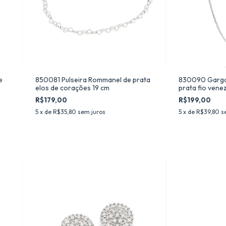
e
850081 Pulseira Rommanel de prata
830090 Garga
elos de corações 19 cm
prata fio vene
R$179,00
R$199,00
5
x de
R$35,80
sem juros
5
x de
R$39,80
s