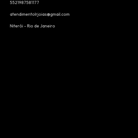
5521987581177
atendimentolrjoias@gmail.com
Niterói - Rio de Janeiro