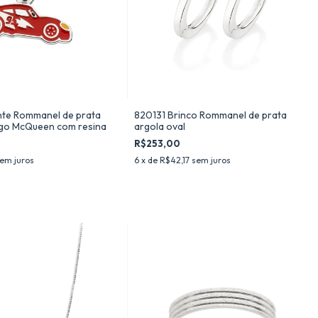
te Rommanel de prata
820131 Brinco Rommanel de prata
go McQueen com resina
argola oval
R$253,00
em juros
6
x de
R$42,17
sem juros