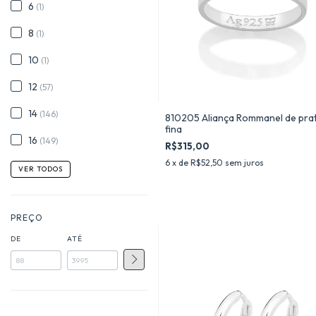
6
(1)
8
(1)
10
(1)
12
(57)
14
(146)
810205 Aliança Rommanel de prat
fina
16
(149)
R$315,00
6
x de
R$52,50
sem juros
VER TODOS
PREÇO
DE
ATÉ