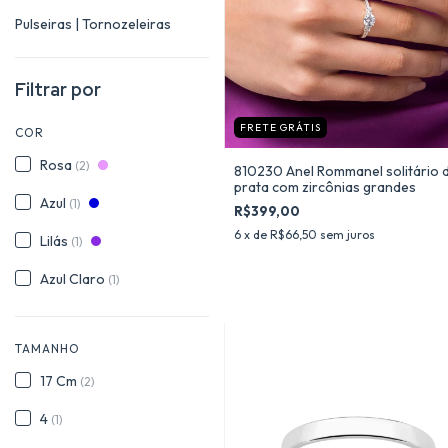
Pulseiras | Tornozeleiras
Filtrar por
FRETE GRÁTIS
COR
Rosa
(2)
810230 Anel Rommanel solitário 
prata com zircônias grandes
Azul
(1)
R$399,00
6
x de
R$66,50
sem juros
Lilás
(1)
Azul Claro
(1)
TAMANHO
17 Cm
(2)
4
(1)