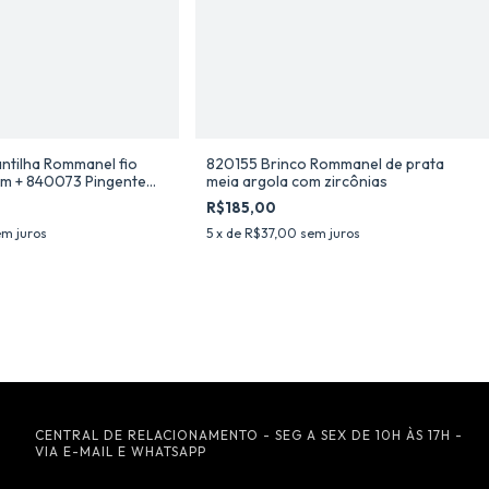
tilha Rommanel fio
820155 Brinco Rommanel de prata
cm + 840073 Pingente
meia argola com zircônias
âmpago McQueen com
R$185,00
m juros
5
x de
R$37,00
sem juros
CENTRAL DE RELACIONAMENTO - SEG A SEX DE 10H ÀS 17H -
VIA E-MAIL E WHATSAPP