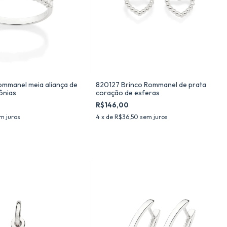
ommanel meia aliança de
820127 Brinco Rommanel de prata
ônias
coração de esferas
R$146,00
m juros
4
x de
R$36,50
sem juros