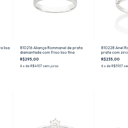
a lisa
810216 Aliança Rommanel de prata
810228 Anel R
diamantada com friso liso fina
prata com zirc
R$295,00
R$235,00
6
x de
R$49,17
sem juros
6
x de
R$39,17
se